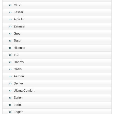
MDV
Lessar
AlpicAir
Zanussi
Green
Tosot
Hisense
TCL
Dahatsu
Oasis
Aeronik
Denko
Ultima Comfort
Zerten
Loriot
Legion