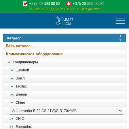
+375 29 398-90-92
+375 33 393-90-92
Пн-Пт: с 9ºº до 21ºº
Сб-Вс: с 10ºº до 20ºº
климат
Каталог
отопительные котлы
Весь каталог
водоснабжение
Климатическое оборудование
дом, сад, стройка
Кондиционеры
Eurohoff
о нас
Daichi
поиск
Tadilux
Breeon
Chigo
CHiQ
Energolux