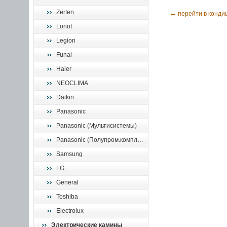
Zerten
←
перейти в конди
Loriot
Legion
Funai
Haier
NEOCLIMA
Daikin
Panasonic
Panasonic (Мультисистемы)
Panasonic (Полупром.комплекты)
Samsung
LG
General
Toshiba
Electrolux
Электрические камины