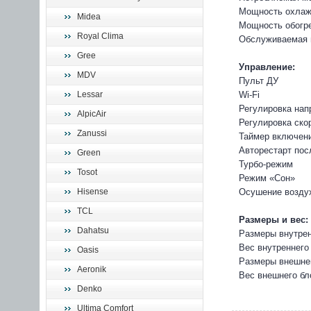
Мощность охлажд
Midea
Мощность обогре
Royal Clima
Обслуживаемая 
Gree
Управление:
MDV
Пульт ДУ
Lessar
Wi-Fi
Регулировка нап
AlpicAir
Регулировка ско
Zanussi
Таймер включен
Авторестарт пос
Green
Турбо-режим
Tosot
Режим «Сон»
Hisense
Осушение возду
TCL
Размеры и вес:
Dahatsu
Размеры внутрен
Вес внутреннего 
Oasis
Размеры внешнег
Aeronik
Вес внешнего бло
Denko
Ultima Comfort