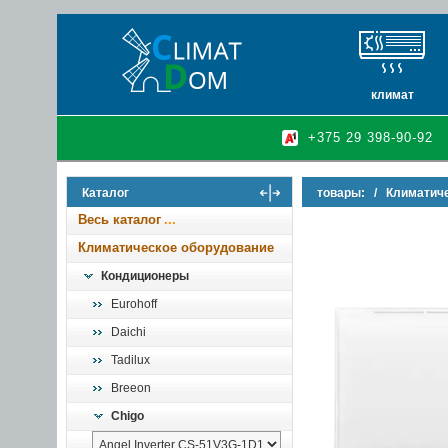
климат
кондиционеры
+375 29 398-90-92
очистители и у
осушители воз
Каталог
товары:
/
Климатич
инфракрасные 
Весь каталог
Климатическое оборудование
Кондиционеры
Eurohoff
Daichi
Tadilux
Breeon
Chigo