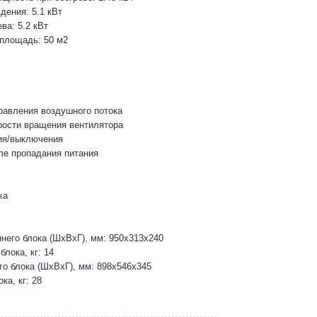
ения: 5.1 кВт
ва: 5.2 кВт
площадь: 50 м2
равления воздушного потока
рости вращения вентилятора
ия/выключения
ле пропадания питания
ха
него блока (ШхВхГ), мм: 950х313х240
блока, кг: 14
о блока (ШхВхГ), мм: 898х546х345
ка, кг: 28