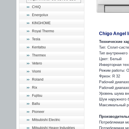
CHiQ
Energolux
KINGHOME
Royal Thermo
Chigo Angel 
Tesla
Технические ха
Kentatsu
Тип: Сплит-сист
Тип внутреннего
Thermex
Цвет: Белый
Vetero
Инверторная тех
Режим работы: О
Viomi
Фреон: R 32
Roland
Рабочий диапазо
Rix
Рабочий диапазон
Уровень шума вн
Fujitsu
Шум наружного б
Ballu
Максимальный ра
Pioneer
Производительн
Mitsubishi Electric
Потребляемая мо
Mitsubishi Heavy Industries
Потребляемая мо