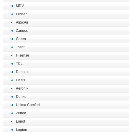
MDV
Lessar
AlpicAir
Zanussi
Green
Tosot
Hisense
TCL
Dahatsu
Oasis
Aeronik
Denko
Ultima Comfort
Zerten
Loriot
Legion