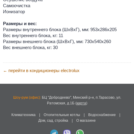
Самоочистка
Ионизатор
Размеры и вес:
Размеры внутреннего блока (ШхВхГ), мм: 953х286х205
Вес внутреннего блока, кг: 11
Размеры внешнего блока (ШхВхГ), мм: 730х540х260
Вес внешнего блока, кг: 30
перейти в кондиционеры electrolux
←
Шоу-рум (офис):
БЦ "Добродеево",
Минский р-н, п.Тарасово, ул.
Ратомская, д.1Б
(
карта
)
Климатехника
|
Отопительные котлы
|
Водоснабжение
|
Дом, сад, стройка
|
О магазине