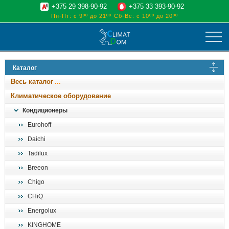
+375 29 398-90-92
+375 33 393-90-92
Пн-Пт: с 9ºº до 21ºº
Сб-Вс: с 10ºº до 20ºº
климат
Каталог
отопительные котлы
Весь каталог
водоснабжение
Климатическое оборудование
дом, сад, стройка
Кондиционеры
Eurohoff
о нас
Daichi
поиск
Tadilux
Breeon
Chigo
CHiQ
Energolux
KINGHOME