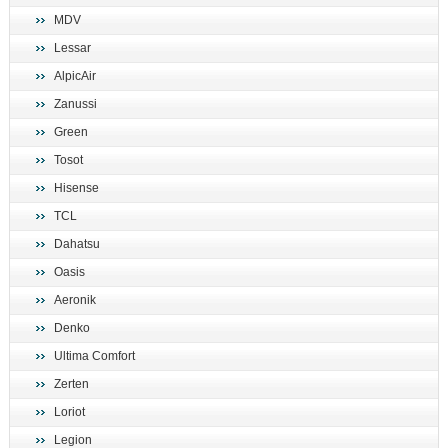
MDV
Lessar
AlpicAir
Zanussi
Green
Tosot
Hisense
TCL
Dahatsu
Oasis
Aeronik
Denko
Ultima Comfort
Zerten
Loriot
Legion