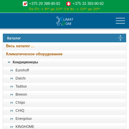
+375 29 398-90-92
+375 33 393-90-92
Пн-Пт: с 9ºº до 21ºº
Сб-Вс: с 10ºº до 20ºº
климат
Каталог
отопительные котлы
Весь каталог
водоснабжение
Климатическое оборудование
дом, сад, стройка
Кондиционеры
Eurohoff
о нас
Daichi
поиск
Tadilux
Breeon
Chigo
CHiQ
Energolux
KINGHOME