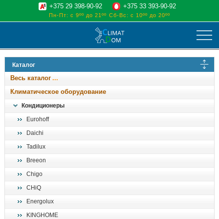
+375 29 398-90-92
+375 33 393-90-92
Пн-Пт: с 9ºº до 21ºº
Сб-Вс: с 10ºº до 20ºº
климат
Каталог
отопительные котлы
Весь каталог
водоснабжение
Климатическое оборудование
дом, сад, стройка
Кондиционеры
Eurohoff
о нас
Daichi
поиск
Tadilux
Breeon
Chigo
CHiQ
Energolux
KINGHOME