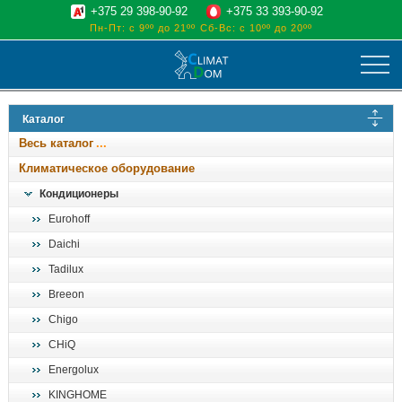
+375 29 398-90-92
+375 33 393-90-92
Пн-Пт: с 9ºº до 21ºº
Сб-Вс: с 10ºº до 20ºº
климат
Каталог
отопительные котлы
Весь каталог
водоснабжение
Климатическое оборудование
дом, сад, стройка
Кондиционеры
Eurohoff
о нас
Daichi
поиск
Tadilux
Breeon
Chigo
CHiQ
Energolux
KINGHOME