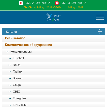
+375 29 398-90-92
+375 33 393-90-92
Пн-Пт: с 9ºº до 21ºº
Сб-Вс: с 10ºº до 20ºº
климат
Каталог
отопительные котлы
Весь каталог
водоснабжение
Климатическое оборудование
дом, сад, стройка
Кондиционеры
Eurohoff
о нас
Daichi
поиск
Tadilux
Breeon
Chigo
CHiQ
Energolux
KINGHOME