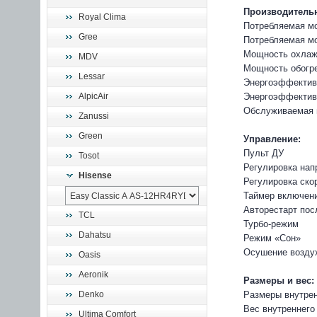
Производительн
Royal Clima
Потребляемая мо
Gree
Потребляемая мо
Мощность охлажд
MDV
Мощность обогре
Lessar
Энергоэффективн
AlpicAir
Энергоэффективн
Обслуживаемая 
Zanussi
Green
Управление:
Пульт ДУ
Tosot
Регулировка нап
Hisense
Регулировка ско
Таймер включен
Авторестарт пос
TCL
Турбо-режим
Dahatsu
Режим «Сон»
Осушение возду
Oasis
Aeronik
Размеры и вес:
Denko
Размеры внутрен
Вес внутреннего 
Ultima Comfort