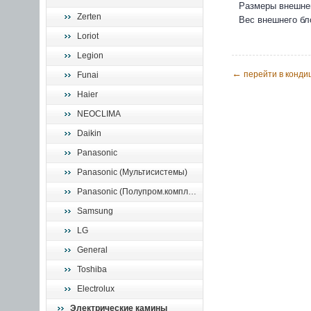
Размеры внешнег
Zerten
Вес внешнего бло
Loriot
Legion
←
перейти в конди
Funai
Haier
NEOCLIMA
Daikin
Panasonic
Panasonic (Мультисистемы)
Panasonic (Полупром.комплекты)
Samsung
LG
General
Toshiba
Electrolux
Электрические камины