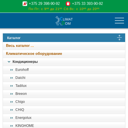
+375 29 398-90-92
+375 33 393-90-92
Пн-Пт: с 9ºº до 21ºº
Сб-Вс: с 10ºº до 20ºº
климат
Каталог
отопительные котлы
Весь каталог
водоснабжение
Климатическое оборудование
дом, сад, стройка
Кондиционеры
Eurohoff
о нас
Daichi
поиск
Tadilux
Breeon
Chigo
CHiQ
Energolux
KINGHOME