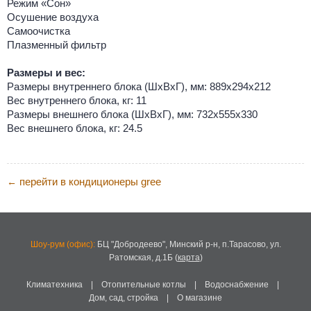
Режим «Сон»
Осушение воздуха
Самоочистка
Плазменный фильтр
Размеры и вес:
Размеры внутреннего блока (ШхВхГ), мм: 889х294х212
Вес внутреннего блока, кг: 11
Размеры внешнего блока (ШхВхГ), мм: 732х555х330
Вес внешнего блока, кг: 24.5
перейти в кондиционеры gree
←
Шоу-рум (офис):
БЦ "Добродеево",
Минский р-н, п.Тарасово, ул.
Ратомская, д.1Б
(
карта
)
Климатехника
|
Отопительные котлы
|
Водоснабжение
|
Дом, сад, стройка
|
О магазине