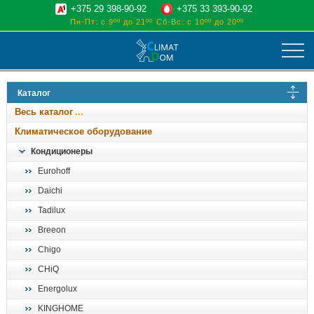
+375 29 398-90-92
+375 33 393-90-92
Пн-Пт: с 9ºº до 21ºº
Сб-Вс: с 10ºº до 20ºº
климат
Каталог
отопительные котлы
Весь каталог
водоснабжение
Климатическое оборудование
дом, сад, стройка
Кондиционеры
Eurohoff
о нас
Daichi
поиск
Tadilux
Breeon
Chigo
CHiQ
Energolux
KINGHOME