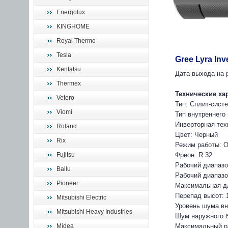
Energolux
KINGHOME
Royal Thermo
Tesla
Gree Lyra I
Kentatsu
Дата выхода на р
Thermex
Технические ха
Vetero
Тип: Сплит-сист
Viomi
Тип внутреннего
Инверторная тех
Roland
Цвет: Черный
Rix
Режим работы: О
Fujitsu
Фреон: R 32
Рабочий диапазо
Ballu
Рабочий диапазон
Pioneer
Максимальная дл
Перепад высот: 
Mitsubishi Electric
Уровень шума вн
Mitsubishi Heavy Industries
Шум наружного б
Midea
Максимальный ра