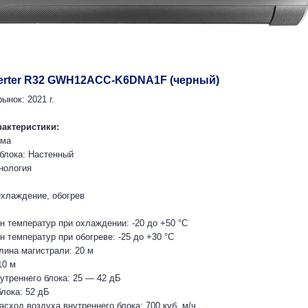
nverter R32 GWH12ACC-K6DNA1F (черный)
ынок: 2021 г.
рактеристики:
ема
 блока: Настенный
нология
хлаждение, обогрев
н температур при охлаждении: -20 до +50 °C
 температур при обогреве: -25 до +30 °C
ина магистрали: 20 м
10 м
утреннего блока: 25 — 42 дБ
лока: 52 дБ
сход воздуха внутреннего блока: 700 куб. м/ч