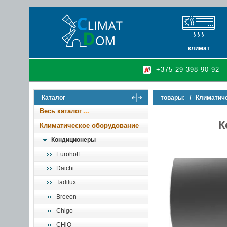
климат
кондиционеры
+375 29 398-90-92
очистители и у
осушители воз
Каталог
товары:
/
Климатич
инфракрасные 
Весь каталог
К
Климатическое оборудование
Кондиционеры
Eurohoff
Daichi
Tadilux
Breeon
Chigo
CHiQ