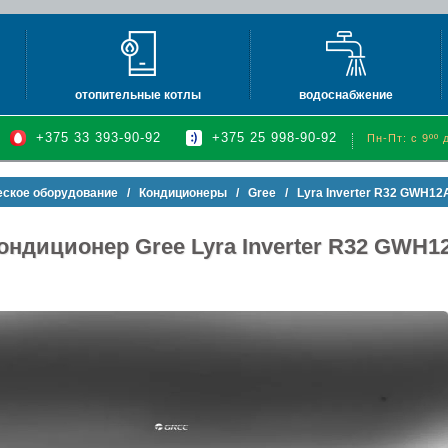
отопительные котлы
водоснабжение
электрические котлы
водонагреватели электри
+375 33 393-90-92
+375 25 998-90-92
Пн-Пт: с 9ºº 
влажнители воздуха
газовые настенные котлы (атмо)
водонагреватели газовые
духа
газовые настенные котлы (турбо)
бойлеры косвенного нагр
еское оборудование
/
Кондиционеры
/
Gree
/ Lyra Inverter R32 GWH1
обогреватели
газовые конденсационные котлы
баки и ёмкости
ондиционер Gree Lyra Inverter R32 GWH
газовые напольные котлы
насосы
твердотопливные котлы (турбо)
автоматика и принадлежн