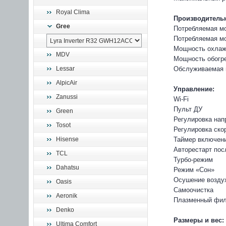
Royal Clima
Производительн
Gree
Потребляемая мо
Потребляемая мо
Мощность охлажд
MDV
Мощность обогре
Lessar
Обслуживаемая 
AlpicAir
Управление:
Zanussi
Wi-Fi
Пульт ДУ
Green
Регулировка нап
Tosot
Регулировка ско
Hisense
Таймер включен
Авторестарт пос
TCL
Турбо-режим
Dahatsu
Режим «Сон»
Осушение возду
Oasis
Самоочистка
Aeronik
Плазменный фил
Denko
Размеры и вес:
Ultima Comfort