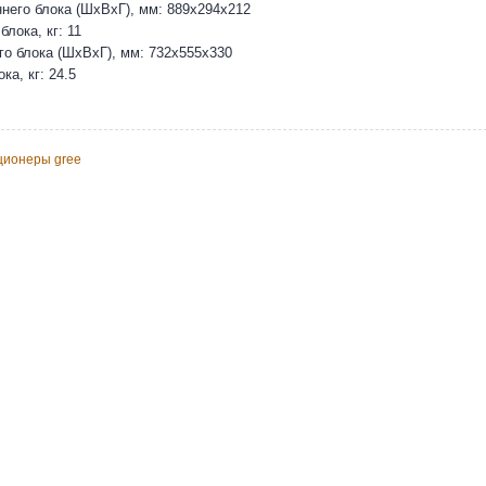
него блока (ШхВхГ), мм: 889х294х212
блока, кг: 11
о блока (ШхВхГ), мм: 732х555х330
ка, кг: 24.5
ционеры gree