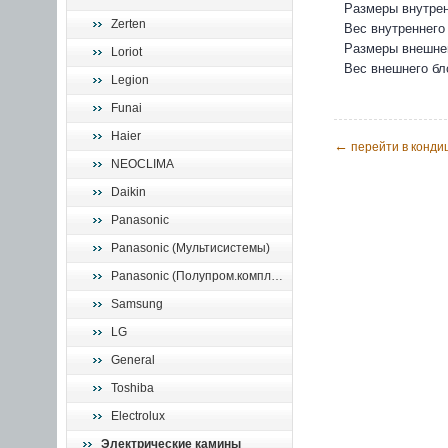
Размеры внутрен
Zerten
Вес внутреннего 
Размеры внешнег
Loriot
Вес внешнего бло
Legion
Funai
Haier
←
перейти в конди
NEOCLIMA
Daikin
Panasonic
Panasonic (Мультисистемы)
Panasonic (Полупром.комплекты)
Samsung
LG
General
Toshiba
Electrolux
Электрические камины