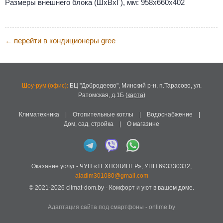
Размеры внешнего блока (ШхВхГ), мм: 958х660х402
перейти в кондиционеры gree
←
Шоу-рум (офис):
БЦ "Добродеево",
Минский р-н, п.Тарасово, ул.
Ратомская, д.1Б
(
карта
)
Климатехника
|
Отопительные котлы
|
Водоснабжение
|
Дом, сад, стройка
|
О магазине
Оказание услуг -
ЧУП «ТЕХНОВИНЕР»
,
УНП 693330332
,
aladim301080@gmail.com
© 2021-2026
climat-dom.by
- Комфорт и уют в вашем доме.
Адаптация сайта под смартфоны
-
onlime.by