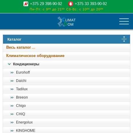
+375 29 398-90-92
+375 33 393-90-92
Пн-Пт: с 9ºº до 21ºº
Сб-Вс: с 10ºº до 20ºº
климат
Каталог
отопительные котлы
Весь каталог
водоснабжение
Климатическое оборудование
дом, сад, стройка
Кондиционеры
Eurohoff
о нас
Daichi
поиск
Tadilux
Breeon
Chigo
CHiQ
Energolux
KINGHOME