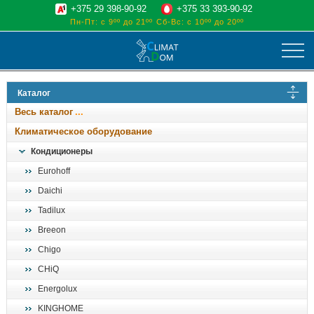
+375 29 398-90-92
+375 33 393-90-92
Пн-Пт: с 9ºº до 21ºº
Сб-Вс: с 10ºº до 20ºº
климат
Каталог
отопительные котлы
Весь каталог
водоснабжение
Климатическое оборудование
дом, сад, стройка
Кондиционеры
Eurohoff
о нас
Daichi
поиск
Tadilux
Breeon
Chigo
CHiQ
Energolux
KINGHOME