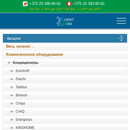
+375 29 398-90-92
+375 33 393-90-92
Пн-Пт: с 9ºº до 21ºº
Сб-Вс: с 10ºº до 20ºº
климат
Каталог
отопительные котлы
Весь каталог
водоснабжение
Климатическое оборудование
дом, сад, стройка
Кондиционеры
Eurohoff
о нас
Daichi
поиск
Tadilux
Breeon
Chigo
CHiQ
Energolux
KINGHOME