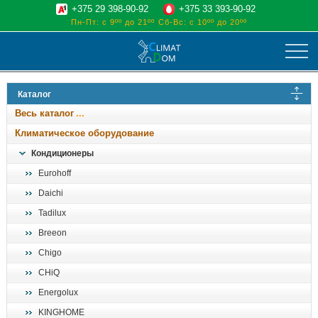
+375 29 398-90-92
+375 33 393-90-92
Пн-Пт: с 9ºº до 21ºº
Сб-Вс: с 10ºº до 20ºº
климат
Каталог
отопительные котлы
Весь каталог
водоснабжение
Климатическое оборудование
дом, сад, стройка
Кондиционеры
Eurohoff
о нас
Daichi
поиск
Tadilux
Breeon
Chigo
CHiQ
Energolux
KINGHOME