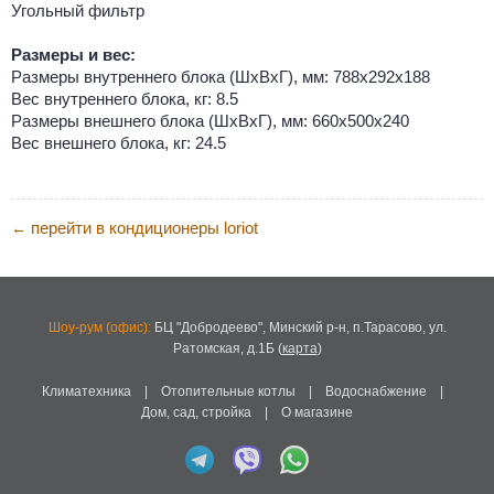
Угольный фильтр
Размеры и вес:
Размеры внутреннего блока (ШхВхГ), мм: 788х292х188
Вес внутреннего блока, кг: 8.5
Размеры внешнего блока (ШхВхГ), мм: 660х500х240
Вес внешнего блока, кг: 24.5
перейти в кондиционеры loriot
←
Шоу-рум (офис):
БЦ "Добродеево",
Минский р-н, п.Тарасово, ул.
Ратомская, д.1Б
(
карта
)
Климатехника
|
Отопительные котлы
|
Водоснабжение
|
Дом, сад, стройка
|
О магазине