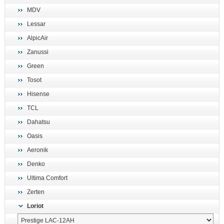
MDV
Lessar
AlpicAir
Zanussi
Green
Tosot
Hisense
TCL
Dahatsu
Oasis
Aeronik
Denko
Ultima Comfort
Zerten
Loriot