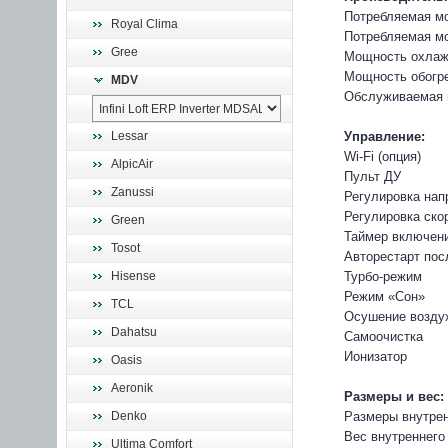
Потребляемая мо
Royal Clima
Потребляемая мо
Gree
Мощность охлажд
Мощность обогре
MDV
Обслуживаемая 
Lessar
Управление:
Wi-Fi (опция)
AlpicAir
Пульт ДУ
Zanussi
Регулировка нап
Регулировка ско
Green
Таймер включен
Tosot
Авторестарт пос
Hisense
Турбо-режим
Режим «Сон»
TCL
Осушение возду
Dahatsu
Самоочистка
Ионизатор
Oasis
Aeronik
Размеры и вес:
Denko
Размеры внутрен
Вес внутреннего 
Ultima Comfort