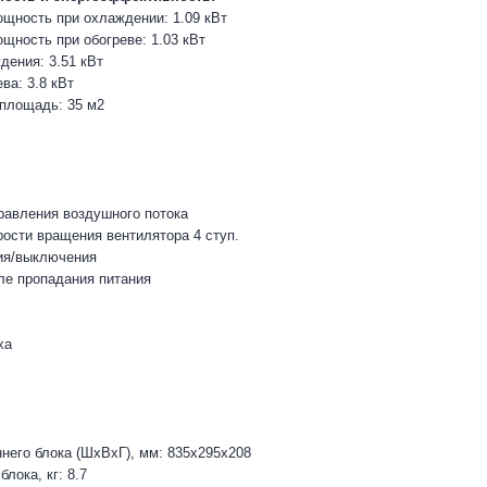
щность при охлаждении: 1.09 кВт
щность при обогреве: 1.03 кВт
ения: 3.51 кВт
ва: 3.8 кВт
площадь: 35 м2
равления воздушного потока
рости вращения вентилятора 4 ступ.
ия/выключения
ле пропадания питания
ха
него блока (ШхВхГ), мм: 835х295х208
блока, кг: 8.7