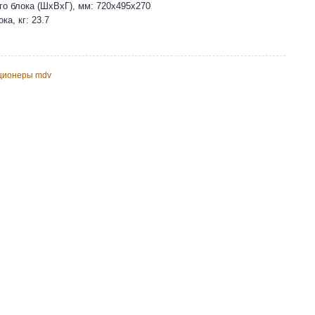
о блока (ШхВхГ), мм: 720х495х270
ка, кг: 23.7
иционеры mdv