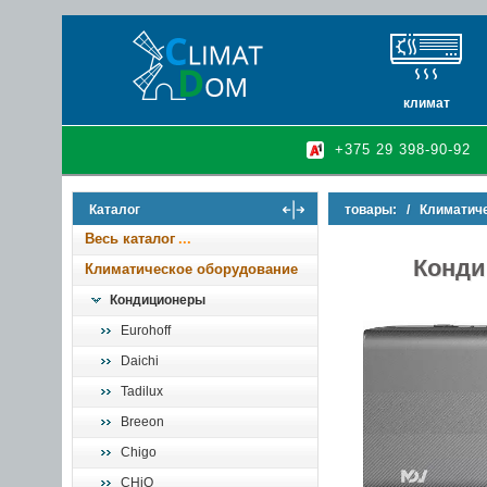
климат
кондиционеры
+375 29 398-90-92
очистители и у
осушители воз
Каталог
товары:
/
Климатич
инфракрасные 
Весь каталог
Конди
Климатическое оборудование
Кондиционеры
Eurohoff
Daichi
Tadilux
Breeon
Chigo
CHiQ