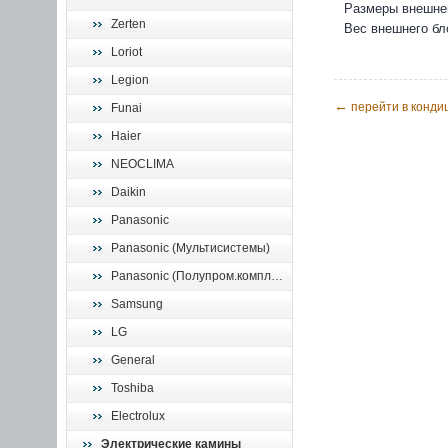
Размеры внешнег
Zerten
Вес внешнего бло
Loriot
Legion
←
перейти в конд
Funai
Haier
NEOCLIMA
Daikin
Panasonic
Panasonic (Мультисистемы)
Panasonic (Полупром.комплекты)
Samsung
LG
General
Toshiba
Electrolux
Электрические камины