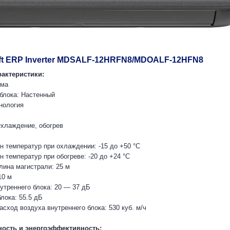
Loft ERP Inverter MDSALF-12HRFN8/MDOALF-12HFN8
рактеристики:
ема
 блока: Настенный
нология
хлаждение, обогрев
н температур при охлаждении: -15 до +50 °C
 температур при обогреве: -20 до +24 °C
ина магистрали: 25 м
10 м
утреннего блока: 20 — 37 дБ
лока: 55.5 дБ
сход воздуха внутреннего блока: 530 куб. м/ч
ость и энергоэффективность: