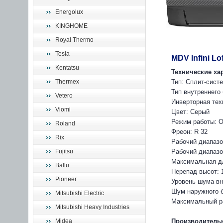
Energolux
KINGHOME
Royal Thermo
Tesla
MDV Infini 
Kentatsu
Технические ха
Thermex
Тип: Сплит-сист
Тип внутреннего
Vetero
Инверторная тех
Viomi
Цвет: Cерый
Режим работы: О
Roland
Фреон: R 32
Rix
Рабочий диапазо
Fujitsu
Рабочий диапазон
Максимальная дл
Ballu
Перепад высот: 
Pioneer
Уровень шума вн
Шум наружного б
Mitsubishi Electric
Максимальный ра
Mitsubishi Heavy Industries
Midea
Производительн