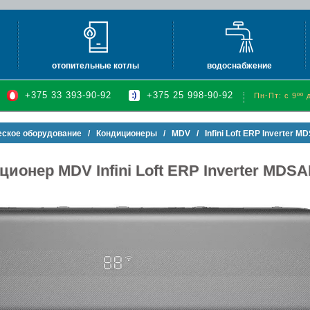
отопительные котлы
водоснабжение
электрические котлы
водонагреватели электри
+375 33 393-90-92
+375 25 998-90-92
Пн-Пт: с 9ºº 
влажнители воздуха
газовые настенные котлы (атмо)
водонагреватели газовые
духа
газовые настенные котлы (турбо)
бойлеры косвенного нагр
еское оборудование
/
Кондиционеры
/
MDV
/ Infini Loft ERP Inverter
обогреватели
газовые конденсационные котлы
баки и ёмкости
ционер MDV Infini Loft ERP Inverter M
газовые напольные котлы
насосы
твердотопливные котлы (турбо)
автоматика и принадлежн