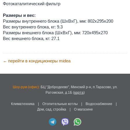
Фотокаталитический фильтр
Размеры и вес:
Размеры внутреннего блока (ШхВхГ), мм: 802х295х200
Вес внутреннего блока, кг: 9.3
Размеры внешнего блока (ШхВхГ), мм: 720х495х270
Вес внешнего блока, кг: 27.1
перейти в кондиционеры midea
←
Шоу-рум (офис):
БЦ "Добродеево",
Минский р-н, п.Тарасово, ул.
Ратомская, д.1Б
(
карта
)
Климатехника
|
Отопительные котлы
|
Водоснабжение
|
Дом, сад, стройка
|
О магазине