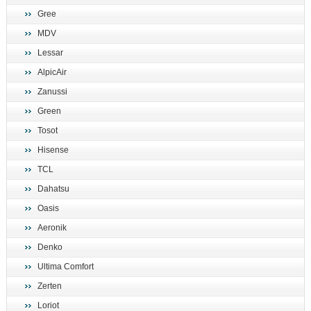
Gree
MDV
Lessar
AlpicAir
Zanussi
Green
Tosot
Hisense
TCL
Dahatsu
Oasis
Aeronik
Denko
Ultima Comfort
Zerten
Loriot