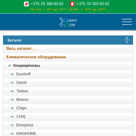
+375 29 398-90-92
+375 33 393-90-92
Пн-Пт: с 9ºº до 21ºº
Сб-Вс: с 10ºº до 20ºº
климат
Каталог
отопительные котлы
Весь каталог
водоснабжение
Климатическое оборудование
дом, сад, стройка
Кондиционеры
Eurohoff
о нас
Daichi
поиск
Tadilux
Breeon
Chigo
CHiQ
Energolux
KINGHOME