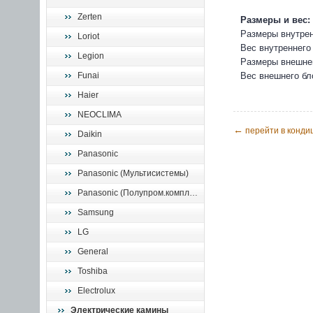
Zerten
Размеры и вес:
Размеры внутрен
Loriot
Вес внутреннего 
Legion
Размеры внешнег
Funai
Вес внешнего бло
Haier
NEOCLIMA
←
перейти в кондиц
Daikin
Panasonic
Panasonic (Мультисистемы)
Panasonic (Полупром.комплекты)
Samsung
LG
General
Toshiba
Electrolux
Электрические камины