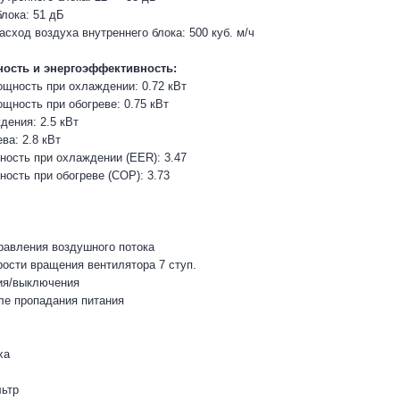
лока: 51 дБ
сход воздуха внутреннего блока: 500 куб. м/ч
ость и энергоэффективность:
щность при охлаждении: 0.72 кВт
щность при обогреве: 0.75 кВт
ения: 2.5 кВт
ва: 2.8 кВт
ость при охлаждении (EER): 3.47
ость при обогреве (COP): 3.73
равления воздушного потока
рости вращения вентилятора 7 ступ.
ия/выключения
ле пропадания питания
ха
ьтр