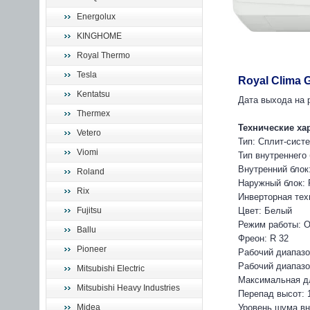
Energolux
KINGHOME
Royal Thermo
Tesla
Royal Clima
Kentatsu
Дата выхода на р
Thermex
Технические ха
Vetero
Тип: Сплит-сист
Viomi
Тип внутреннего
Внутренний блок
Roland
Наружный блок:
Rix
Инверторная тех
Fujitsu
Цвет: Белый
Режим работы: О
Ballu
Фреон: R 32
Pioneer
Рабочий диапазо
Рабочий диапазон
Mitsubishi Electric
Максимальная дл
Mitsubishi Heavy Industries
Перепад высот: 
Midea
Уровень шума вн