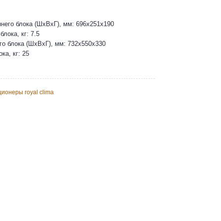
него блока (ШхВхГ), мм: 696х251х190
блока, кг: 7.5
о блока (ШхВхГ), мм: 732х550х330
ка, кг: 25
ионеры royal clima