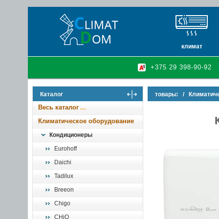
климат
кондиционеры
+375 29 398-90-92
очистители и у
осушители воз
Каталог
товары:
/
Климатич
инфракрасные 
Весь каталог
Климатическое оборудование
Кондиционеры
Eurohoff
Daichi
Tadilux
Breeon
Chigo
CHiQ