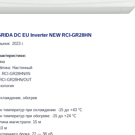
 GRIDA DC EU Inverter NEW RCI-GR28HN
ынок: 2023 г.
рактеристики:
ема
 блока: Настенный
: RCI-GR28HN/IN
 RCI-GR28HN/OUT
нология
хлаждение, обогрев
н температур при охлаждении: -15 до +43 °C
 температур при обогреве: -15 до +24 °C
ина магистрали: 15 м
10 м
утреннего блока: 22 — 38 дБ