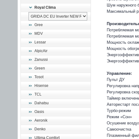
Шум наружного б
Royal Clima
Максимальный ра
Производительн
Gree
Потребляемая мо
MDV
Потребляемая мо
Lessar
Мощность охлажд
Мощность обогре
AlpicAir
Энергоэффективн
Zanussi
Энергоэффективн
Green
Управление:
Tosot
Пульт ДУ
Hisense
Регулировка нап
Регулировка ско
TCL
Таймер включен
Dahatsu
Авторестарт пос
Турбо-режим
Oasis
Режим «Сон»
Aeronik
Осушение возду
Denko
Самоочистка
Плазменный фил
Ultima Comfort