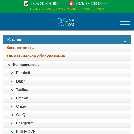
+375 29 398-90-92
+375 33 393-90-92
Пн-Пт: с 9ºº до 21ºº
Сб-Вс: с 10ºº до 20ºº
климат
Каталог
отопительные котлы
Весь каталог
водоснабжение
Климатическое оборудование
дом, сад, стройка
Кондиционеры
Eurohoff
о нас
Daichi
поиск
Tadilux
Breeon
Chigo
CHiQ
Energolux
KINGHOME