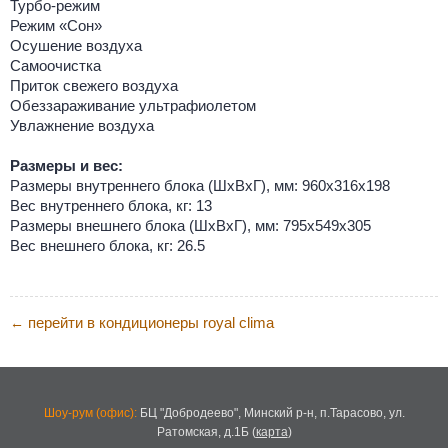
Турбо-режим
Режим «Сон»
Осушение воздуха
Самоочистка
Приток свежего воздуха
Обеззараживание ультрафиолетом
Увлажнение воздуха
Размеры и вес:
Размеры внутреннего блока (ШхВхГ), мм: 960х316х198
Вес внутреннего блока, кг: 13
Размеры внешнего блока (ШхВхГ), мм: 795х549х305
Вес внешнего блока, кг: 26.5
перейти в кондиционеры royal clima
←
Шоу-рум (офис):
БЦ "Добродеево",
Минский р-н, п.Тарасово, ул.
Ратомская, д.1Б
(
карта
)