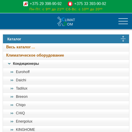
+375 29 398-90-92
+375 33 393-90-92
Пн-Пт: с 9ºº до 21ºº
Сб-Вс: с 10ºº до 20ºº
климат
Каталог
отопительные котлы
Весь каталог
водоснабжение
Климатическое оборудование
дом, сад, стройка
Кондиционеры
Eurohoff
о нас
Daichi
поиск
Tadilux
Breeon
Chigo
CHiQ
Energolux
KINGHOME