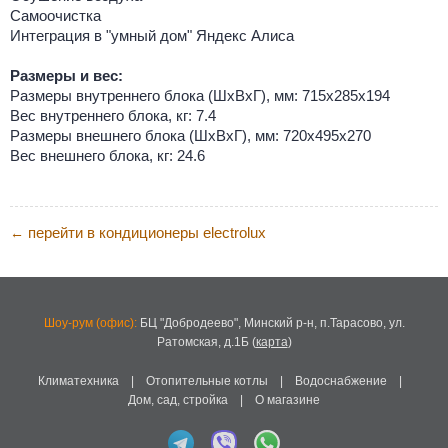
Самоочистка
Интеграция в "умный дом" Яндекс Алиса
Размеры и вес:
Размеры внутреннего блока (ШхВхГ), мм: 715х285х194
Вес внутреннего блока, кг: 7.4
Размеры внешнего блока (ШхВхГ), мм: 720х495х270
Вес внешнего блока, кг: 24.6
перейти в кондиционеры electrolux
←
Шоу-рум (офис):
БЦ "Добродеево",
Минский р-н, п.Тарасово, ул.
Ратомская, д.1Б
(
карта
)
Климатехника
|
Отопительные котлы
|
Водоснабжение
|
Дом, сад, стройка
|
О магазине