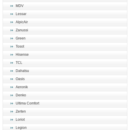
MDV
Lessar
AlpicAir
Zanussi
Green
Tosot
Hisense
TCL
Dahatsu
Oasis
Aeronik
Denko
Ultima Comfort
Zerten
Loriot
Legion