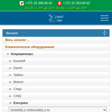
+375 29 398-90-92
+375 33 393-90-92
Пн-Пт: с 9ºº до 21ºº
Сб-Вс: с 10ºº до 20ºº
климат
Каталог
отопительные котлы
Весь каталог
водоснабжение
Климатическое оборудование
дом, сад, стройка
Кондиционеры
Eurohoff
о нас
Daichi
поиск
Tadilux
Breeon
Chigo
CHiQ
Energolux