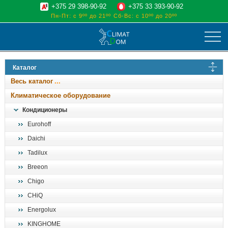
+375 29 398-90-92
+375 33 393-90-92
Пн-Пт: с 9ºº до 21ºº
Сб-Вс: с 10ºº до 20ºº
климат
Каталог
отопительные котлы
Весь каталог
водоснабжение
Климатическое оборудование
дом, сад, стройка
Кондиционеры
Eurohoff
о нас
Daichi
поиск
Tadilux
Breeon
Chigo
CHiQ
Energolux
KINGHOME