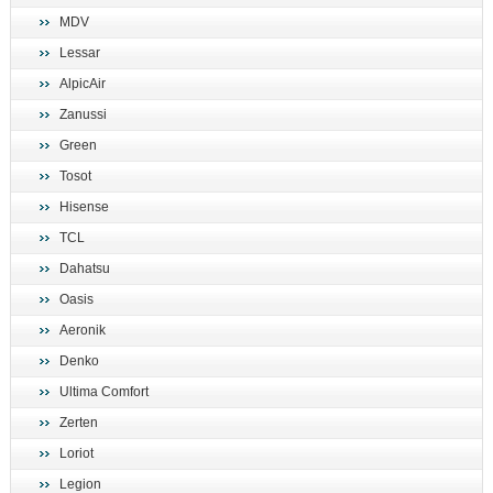
MDV
Lessar
AlpicAir
Zanussi
Green
Tosot
Hisense
TCL
Dahatsu
Oasis
Aeronik
Denko
Ultima Comfort
Zerten
Loriot
Legion