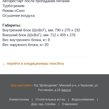
Авторестарт после пропадания питания
Турбо-режим
Режим «Сон»
Осушение воздуха
Габариты:
Внутренний блок (ШхВхГ), мм: 790 х 275 х 192
Внешний блок (ШхВхГ), мм: 712 х 459 х 276
Вес внутреннего блока, кг: 8
Вес наружного блока, кг: 20
перейти в кондиционеры neoclima
←
Шоу-рум (офис):
БЦ "Добродеево",
Минский р-н, п.Тарасово, ул.
Ратомская, д.1Б
(
карта
)
Климатехника
|
Отопительные котлы
|
Водоснабжение
|
Дом, сад, стройка
|
О магазине