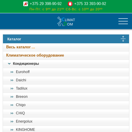
+375 29 398-90-92
+375 33 393-90-92
Пн-Пт: с 9ºº до 21ºº
Сб-Вс: с 10ºº до 20ºº
климат
Каталог
отопительные котлы
Весь каталог
водоснабжение
Климатическое оборудование
дом, сад, стройка
Кондиционеры
Eurohoff
о нас
Daichi
поиск
Tadilux
Breeon
Chigo
CHiQ
Energolux
KINGHOME