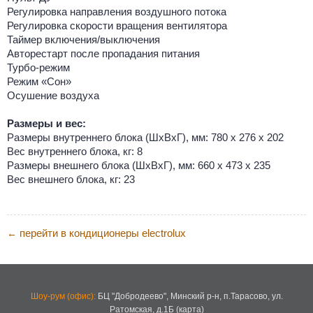
Регулировка направления воздушного потока
Регулировка скорости вращения вентилятора
Таймер включения/выключения
Авторестарт после пропадания питания
Турбо-режим
Режим «Сон»
Осушение воздуха
Размеры и вес:
Размеры внутреннего блока (ШхВхГ), мм: 780 х 276 х 202
Вес внутреннего блока, кг: 8
Размеры внешнего блока (ШхВхГ), мм: 660 х 473 х 235
Вес внешнего блока, кг: 23
перейти в кондиционеры electrolux
←
Шоу-рум (офис):
БЦ "Добродеево",
Минский р-н, п.Тарасово, ул.
Ратомская, д.1Б
(
карта
)