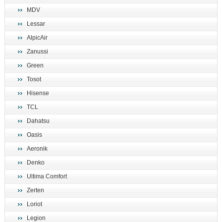
MDV
Lessar
AlpicAir
Zanussi
Green
Tosot
Hisense
TCL
Dahatsu
Oasis
Aeronik
Denko
Ultima Comfort
Zerten
Loriot
Legion