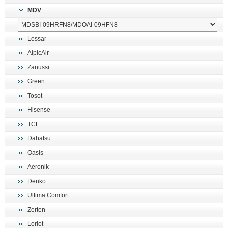
MDV
Lessar
AlpicAir
Zanussi
Green
Tosot
Hisense
TCL
Dahatsu
Oasis
Aeronik
Denko
Ultima Comfort
Zerten
Loriot