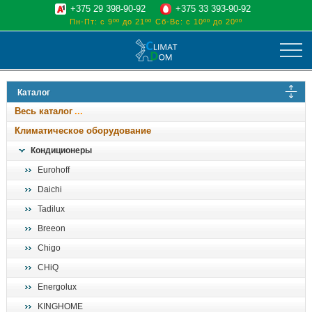
+375 29 398-90-92
+375 33 393-90-92
Пн-Пт: с 9ºº до 21ºº
Сб-Вс: с 10ºº до 20ºº
климат
Каталог
отопительные котлы
Весь каталог
водоснабжение
Климатическое оборудование
дом, сад, стройка
Кондиционеры
Eurohoff
о нас
Daichi
поиск
Tadilux
Breeon
Chigo
CHiQ
Energolux
KINGHOME