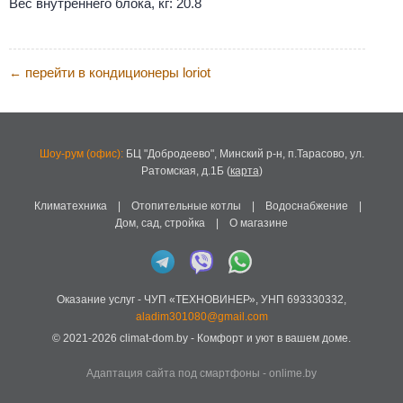
Вес внутреннего блока, кг: 20.8
перейти в кондиционеры loriot
←
Шоу-рум (офис):
БЦ "Добродеево",
Минский р-н, п.Тарасово, ул.
Ратомская, д.1Б
(
карта
)
Климатехника
|
Отопительные котлы
|
Водоснабжение
|
Дом, сад, стройка
|
О магазине
Оказание услуг -
ЧУП «ТЕХНОВИНЕР»
,
УНП 693330332
,
aladim301080@gmail.com
© 2021-2026
climat-dom.by
- Комфорт и уют в вашем доме.
Адаптация сайта под смартфоны
-
onlime.by