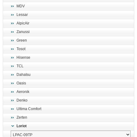
MDV
Lessar
AlpicAir
Zanussi
Green
Tosot
Hisense
TCL
Dahatsu
Oasis
Aeronik
Denko
Ultima Comfort
Zerten
Loriot