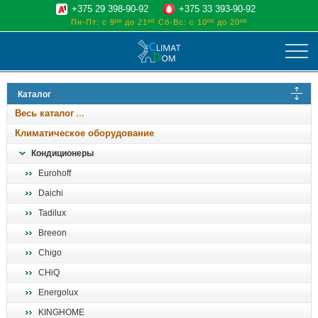
+375 29 398-90-92
+375 33 393-90-92
Пн-Пт: с 9ºº до 21ºº
Сб-Вс: с 10ºº до 20ºº
климат
Каталог
отопительные котлы
Весь каталог
водоснабжение
Климатическое оборудование
дом, сад, стройка
Кондиционеры
Eurohoff
о нас
Daichi
поиск
Tadilux
Breeon
Chigo
CHiQ
Energolux
KINGHOME